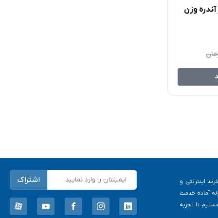
مز آندره وزن
مان
د
ترش فرهنگ خرید اینترنتی و
له آماده خدمت
ستیم تا تجربه