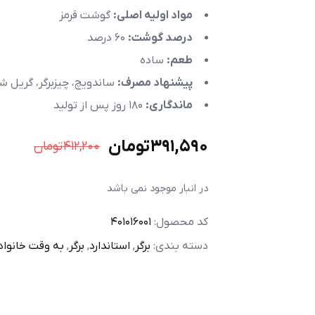
مواد اولیه اصلی:
گوشت قرمز
درصد گوشت:
60 درصد
طعم:
ساده
پیشنهاد مصرف:
ساندویچ، چیزبرگر، گریل ش
ماندگاری:
180 روز پس از تولید
391,590
تومان
412,200
تومان
در انبار موجود نمی باشد
کد محصول:
401016001
دسته بندی:
برگر
,
استاندارد
,
برگر
,
به وقت خانواد