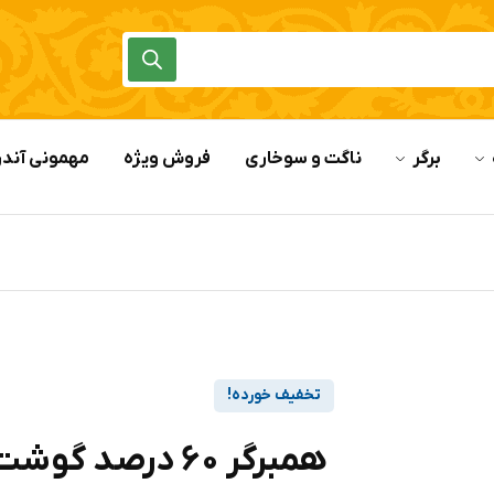
برگر
ناگت و سوخاری
فروش ویژه
مهمونی آندر
تخفیف خورده!
همبرگر 60 درصد گوشت قرمز آندره وزن 500 گرم