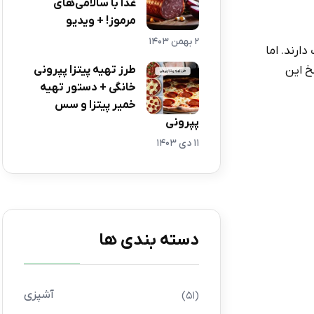
غذا با سالامی‌های
مرموز! + ویدیو
2 بهمن 1403
ارند. اما
خ این
طرز تهیه پیتزا پپرونی
خانگی + دستور تهیه
خمیر پیتزا و سس
پپرونی
11 دی 1403
دسته بندی ها
آشپزی
(51)