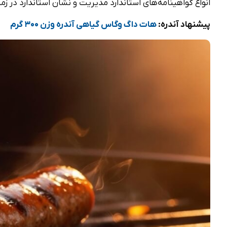
انواع گواهینامه‌های استاندارد مدیریت و نشان استاندارد در زم
پیشنهاد آندره:
هات داگ وگاس گیاهی آندره وزن 300 گرم