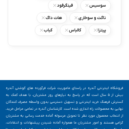
سوسیس
فینگرفود
ناگت و سوخاری
هات داگ
پیتزا
کالباس
کباب
فروشگاه اینترنتی آندره در راستای ماموریت شرکت فرآورده های گوشتی آندره
بیش از 5 سال است که در پاسخ به نیازهای روز مشتریان، با هدف کمک به
گسترش فرهنگ خرید اینترنتی و تسهیل دسترسی بدون واسطه مصرف کنندگان
نهایی به محصولات راه اندازی شده است. کارشناسان آندره در تمامی مراحل خرید،
از انتخاب محصول مورد نظر تا تحویل مرسوله آماده خدمت رسانی به مشتریان
گرامی هستند و امور مشتریان ما همواره آماده شنیدن پیشنهادات و انتقادات،