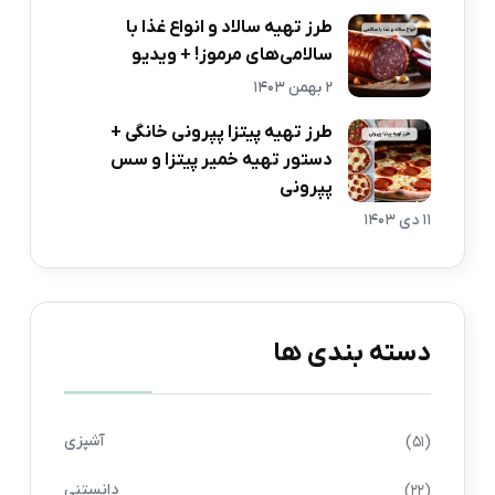
طرز تهیه سالاد و انواع غذا با
سالامی‌های مرموز! + ویدیو
2 بهمن 1403
طرز تهیه پیتزا پپرونی خانگی +
دستور تهیه خمیر پیتزا و سس
پپرونی
11 دی 1403
دسته بندی ها
آشپزی
(51)
دانستنی
(22)