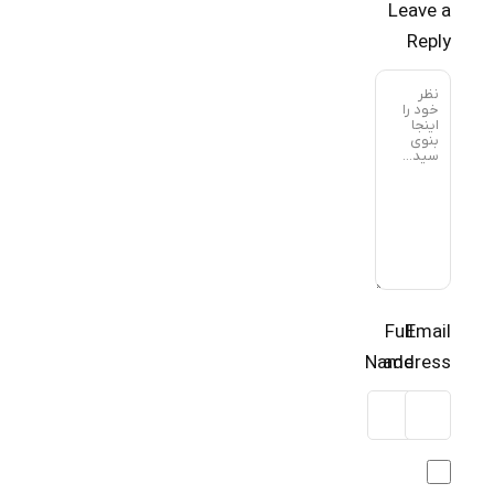
Leave a
Reply
Full
Email
Name
address