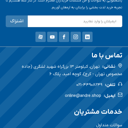
پاسخگویی به سوالات و حل مشکلات خریداران محترم است. در کنار شما هستیم تا
تجربه خرید لذت بخشی را برایتان به ارمغان آوریم.
تماس با ما
نشانی:
تهران، کیلومتر 13 بزرگراه شهید لشگری (جاده
مخصوص تهران - کرج)، کوچه امید، پلاک ۶
تلفن:
021-44908249
ایمیل:
online@andre.shop
خدمات مشتریان
سوالات متداول