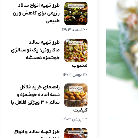
طرز تهیه انواع سالاد
رژیمی برای کاهش وزن
طبیعی
22 اسفند 1403
طرز تهیه سالاد
ماکارونی؛ یک نوستالژی
خوشمزه همیشه
محبوب
30 بهمن 1403
راهنمای خرید فلافل
نیمه آماده خوشمزه و
سالم + 3 ویژگی فلافل با
کیفیت
23 بهمن 1403
طرز تهیه سالاد و انواع