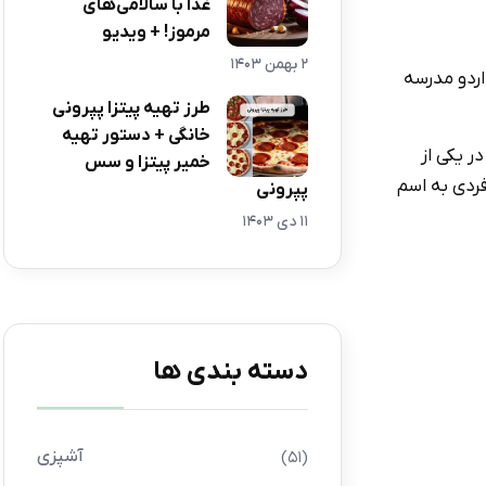
غذا با سالامی‌های
مرموز! + ویدیو
2 بهمن 1403
اردو مدرسه
طرز تهیه پیتزا پپرونی
خانگی + دستور تهیه
ت. اولین بار در سال 1860 لوسین اولیویه در یکی از
خمیر پیتزا و سس
فردی به اسم
پپرونی
11 دی 1403
دسته بندی ها
آشپزی
(51)