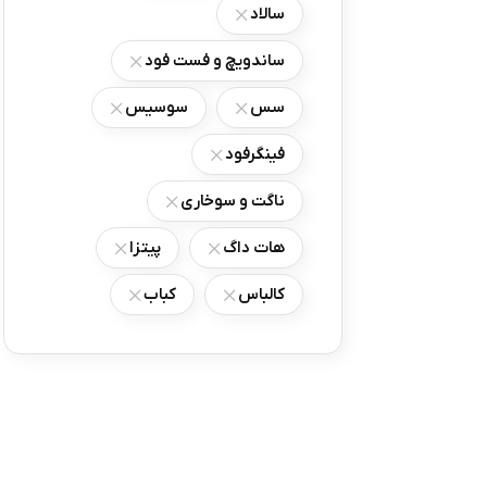
سالاد
ساندویچ و فست فود
سس
سوسیس
فینگرفود
ناگت و سوخاری
هات داگ
پیتزا
کالباس
کباب