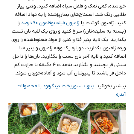
خردشده، کمی نمک و فلفل سیاه اضافه کنید. وقتی پیاز
طلایی رنگ شد، اسفناج‌های بخارپزشده را به مواد اضافه
کنید. ژامبون گوشت یا
ژامبون فیله بوقلمون 90 درصد
را
(بسته به سلیقه‌تان) سرخ کنید و روی یک لایه نان تست
بگذارید. یک لایه پنیر فتا و کمی از مواد مخلوط‌شده را روی
ورقه ژامبون بگذارید، دوباره یک ورقه ژامبون و پنیر فتا
اضافه کنید و لایه آخر نان تست را بگذارید. نان‌ها را داخل
سینی فر بچینید و بگذارید به‌مدت 4 دقیقه با حرارت کم
داخل فر باشند تا پنیرشان آب شود و آماده‌خوردن‌ شوند.
بیشتر بخوانید:
پنج دستورپخت فینگرفود با محصولات
آندره