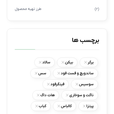
طرز تهیه محصول
(2)
برچسب ها
برگر
بیکن
سالاد
ساندویچ و فست فود
سس
سوسیس
فینگرفود
ناگت و سوخاری
هات داگ
پیتزا
کالباس
کباب